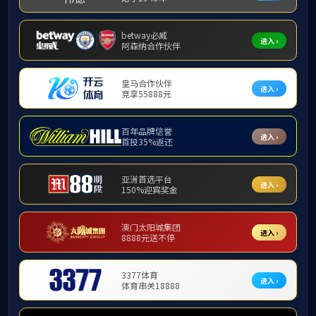
工学博士，硕士生导师，副教授
李明生，男，工学博士，现工作于PA电子国际。毕业于中国农
业大学，德国德累斯顿工业大学、日本九州大学访问学者。江
苏省博士集聚计划入选人才、徐州市经济开发区紧缺型人才，
获重庆市留学回国人员创新创业项目资助。长...
一、个人简介
李明生，工学博士，硕士生导师，副教授，德国德累
斯顿工业大学、日本九州大学访问学者，中国农业机械学
会拖拉机分会委员、中国农业工程学会机械化电气化委员
会委员委员、重庆农业机械学会科普委员会委员、重庆农
业机械学会人工智能分会委员。江苏省博士集聚计划入选
人才、徐州市经济开发区紧缺型人才，获重庆市留学回国
人员创新创业项目资助。长期致力于农业生产装备关键共