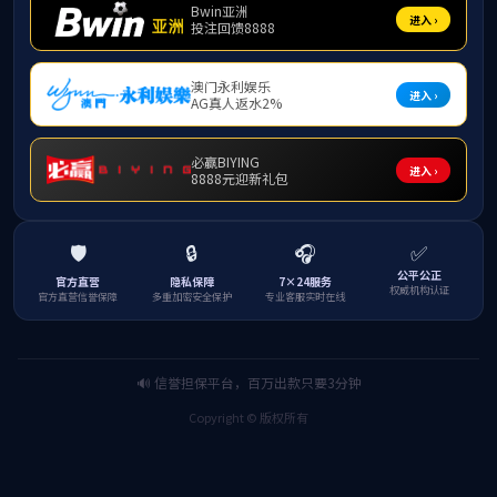
性技术研究。曾担任徐工集团技术专家从事核心液压动力
技术研究，研发的产品获得江苏省专利新产品金奖、江苏
省机械工业科技进步二等奖、液气密行业科技进步二等
奖、中国机械工业科技进步二等奖等。
二、科研项目
(1)国家自然科学基金青年基金，5210050930，基于
应力波的深松机切振共作碎土机理及高能效匹配优化方法
研究，主持；
(2)国家重点研发计划专项，2016YFD0701000，智能
电动拖拉机开发，子课题负责人；
(3)农业农村部丘陵山区农机装备重点攻关项目，
XXXX（保密项目），主要参与；
(4)工业与信息化部“适应丘陵山区XX机具GG项目”课
题“XXXX装备研发与产业化”，主要参与；