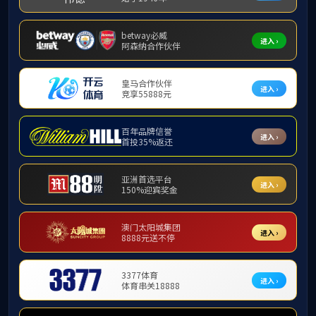
孙玉华
博士，副教授，硕士生导师
孙玉华，博士，副教授，硕士生导师。2013年7月博士毕业后
于PA电子国际任教，2015年8月-2017年8月在麻省理工学院从
事车辆热管理系统、内燃机排放后处理等方面的博士后研究工
作。长期从事机械动力设备振动控制、振动能量俘获技术、风
能能量俘获技术和智能农业装备开发等方面的研究工作，主持
重庆市科技局技术创新与应用发展重点项目1项，主持中央高校