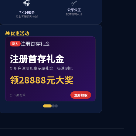
当前位置：
首页
>
团队队伍
>
团队队伍
> 正文