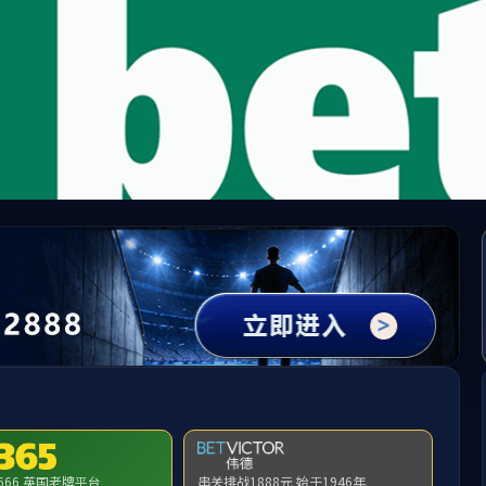
PA电子(中国区)官方网站
首页
公司概况
团队队伍
人才培养
科学