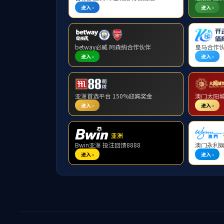
副教授
团队队伍
博导硕导