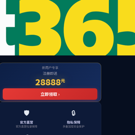
研究
党建工作
员工工作
员工之家