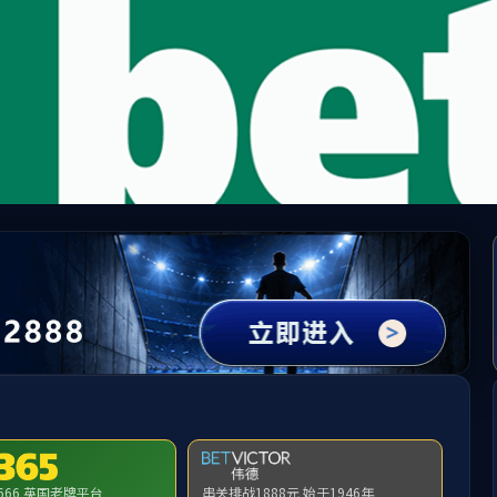
PA电子(中国区)官方网站
首页
公司概况
团队队伍
人才培养
科学