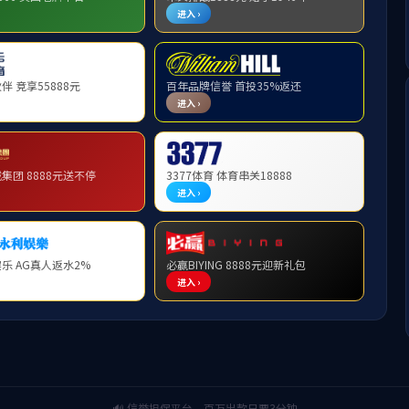
副教授
曹亮
博士，讲师