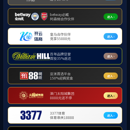
1988级西农农机系首届毕业留影