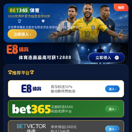
PA电子(中国区)官方网站
本专科生
本专科生
当前位置：
首页
>
员工之家
>
员工名录
>
本专科生
> 正文
2006级
发布时间：2026-03-02
作者：
浏览量：